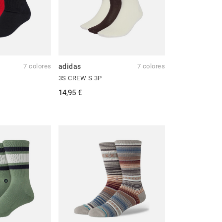
7 colores
adidas
7 colores
3S CREW S 3P
14,95 €