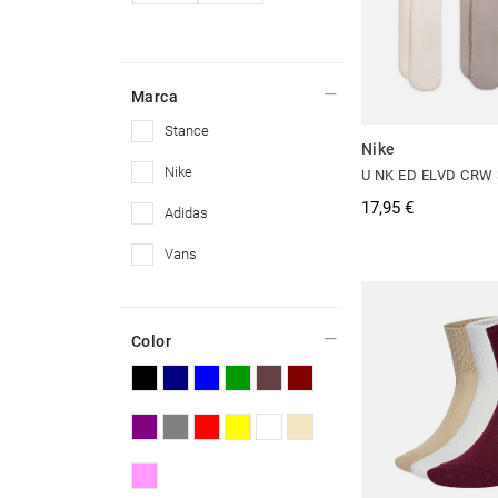
Marca
stance
Nike
nike
U NK ED ELVD CRW 
17,95 €
adidas
vans
Color