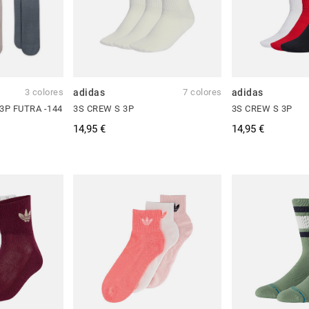
3 colores
adidas
7 colores
adidas
3P FUTRA -144
3S CREW S 3P
3S CREW S 3P
14,95 €
14,95 €