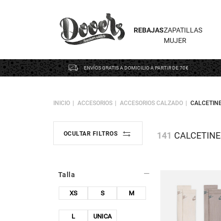
REBAJAS
ZAPATILLAS
MUJER
ENVÍOS GRATIS A DOMICILIO A PARTIR DE 70€
INICIO
ACCESORIOS
ACCESORIOS CALZADO
CALCETIN
141
CALCETINE
OCULTAR FILTROS
Talla
XS
S
M
L
UNICA