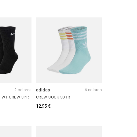
2 colores
adidas
6 colores
LTWT CREW 3PR
CREW SOCK 3STR
12,95 €