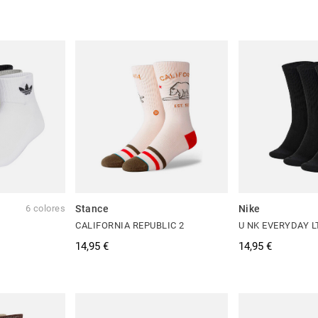
6 colores
Stance
Nike
CALIFORNIA REPUBLIC 2
U NK EVERYDAY 
14,95 €
14,95 €