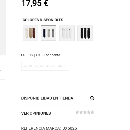
17,95 €
COLORES DISPONIBLES
ES
US
UK
Fabricante
34/38
38/42
42/46
46/50
DISPONIBILIDAD EN TIENDA
VER OPINIONES
REFERENCIA MARCA: DX5025