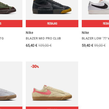
S
REBAJAS
REBA
Nike
Nike
NTG
BLAZER MID PRO CLUB
BLAZER LOW '77
65,40 €
109,00 €
59,40 €
99,00 €
-30
%