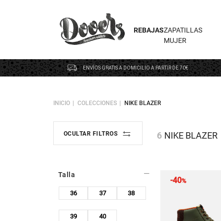
REBAJAS
ZAPATILLAS
MUJER
ENVÍOS GRATIS A DOMICILIO A PARTIR DE 70€
INICIO
COLECCIONES
NIKE BLAZER
6
NIKE BLAZER
OCULTAR FILTROS
Talla
-40
%
36
37
38
39
40