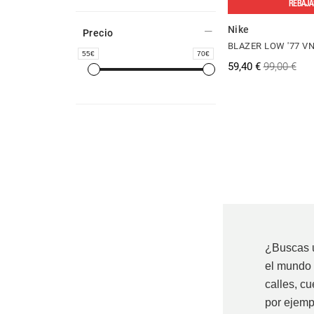
REBAJA
Nike
Precio
BLAZER LOW '77 V
55
70
59,40 €
99,00 €
....
....
....
....
¿Buscas 
el mundo 
calles, c
por ejemp