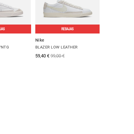
JAS
REBAJAS
Nike
 VNTG
BLAZER LOW LEATHER
59,40 €
99,00 €