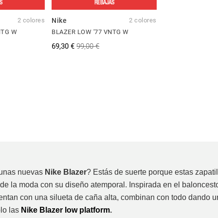
S
REBAJAS
2 colores
Nike
2 colores
NTG W
BLAZER LOW '77 VNTG W
69,30 €
99,00 €
unas nuevas
Nike Blazer
? Estás de suerte porque estas zapati
de la moda con su diseño atemporal. Inspirada en el baloncesto
uentan con una silueta de caña alta, combinan con todo dando u
lo las
Nike Blazer low platform
.