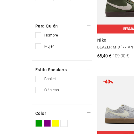
Para Quién
REBAJA
hombre
Nike
mujer
BLAZER MID '77 V
65,40 €
109,00 €
Estilo Sneakers
basket
-40
%
clásicas
Color