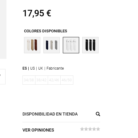
17,95 €
COLORES DISPONIBLES
ES
US
UK
Fabricante
34/38
38/42
42/46
46/50
DISPONIBILIDAD EN TIENDA
VER OPINIONES