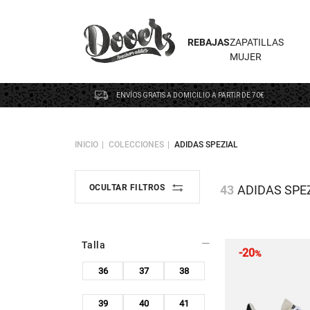
REBAJAS
ZAPATILLAS
MUJER
ENVÍOS GRATIS A DOMICILIO A PARTIR DE 70€
INICIO
COLECCIONES
ADIDAS SPEZIAL
43
ADIDAS SPE
OCULTAR FILTROS
Talla
-20
%
36
37
38
39
40
41