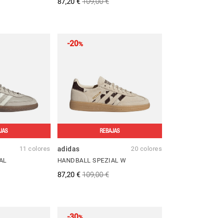
87,20 €
109,00 €
-20
%
JAS
REBAJAS
11 colores
adidas
20 colores
AL
HANDBALL SPEZIAL W
87,20 €
109,00 €
-30
%