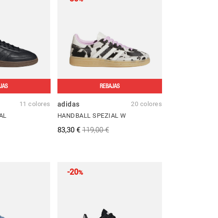
JAS
REBAJAS
11 colores
adidas
20 colores
AL
HANDBALL SPEZIAL W
83,30 €
119,00 €
-20
%