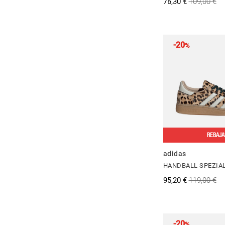
76,30 €
109,00 €
-20
%
REBAJA
adidas
HANDBALL SPEZIA
95,20 €
119,00 €
-20
%