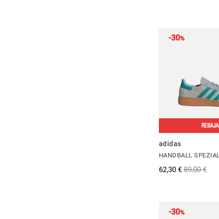
-30
%
REBAJA
adidas
HANDBALL SPEZIAL
62,30 €
89,00 €
-30
%