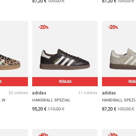
87,20 €
109,00 €
87,20 €
109,00 €
-20
-20
%
%
S
REBAJAS
REBA
20 colores
adidas
11 colores
adidas
L W
HANDBALL SPEZIAL
HANDBALL SPEZI
95,20 €
119,00 €
87,20 €
109,00 €
-40
-30
%
%