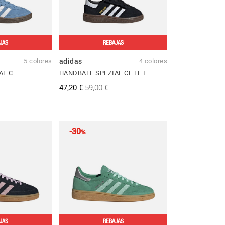
JAS
REBAJAS
5 colores
adidas
4 colores
AL C
HANDBALL SPEZIAL CF EL I
47,20 €
59,00 €
-30
%
JAS
REBAJAS