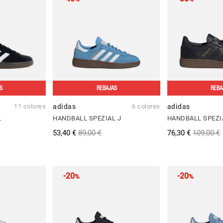
S
REBAJAS
REBA
11 colores
adidas
6 colores
adidas
L
HANDBALL SPEZIAL J
HANDBALL SPEZI
53,40 €
89,00 €
76,30 €
109,00 €
-20
-20
%
%