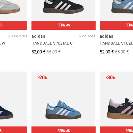
S
REBAJAS
REBA
20 colores
adidas
5 colores
adidas
L W
HANDBALL SPEZIAL C
HANDBALL SPEZI
52,00 €
65,00 €
52,00 €
65,00 €
-20
-30
%
%
S
REBAJAS
REBA