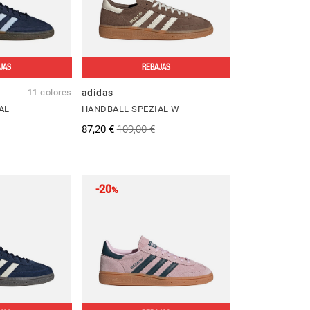
JAS
REBAJAS
11 colores
adidas
AL
HANDBALL SPEZIAL W
87,20 €
109,00 €
-20
%