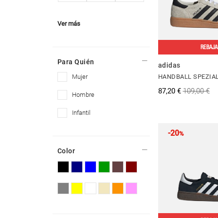
Ver más
REBAJA
Para Quién
adidas
mujer
HANDBALL SPEZIA
87,20 €
109,00 €
hombre
infantil
-20
%
Color