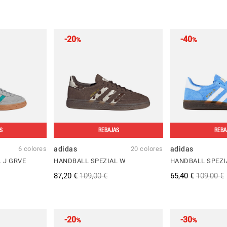
-20
-40
%
%
S
REBAJAS
REBA
6 colores
adidas
20 colores
adidas
 J GRVE
HANDBALL SPEZIAL W
HANDBALL SPEZI
87,20 €
109,00 €
65,40 €
109,00 €
-20
-30
%
%