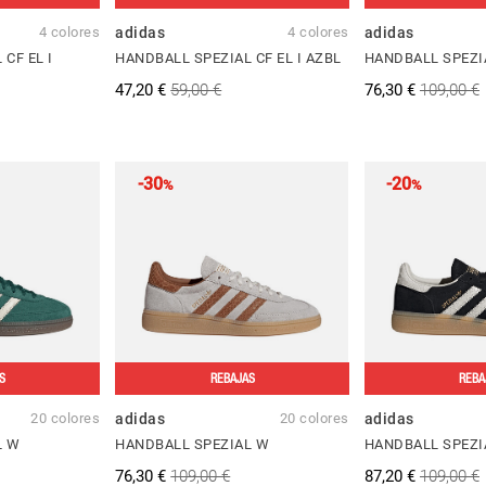
4 colores
adidas
4 colores
adidas
CF EL I
HANDBALL SPEZIAL CF EL I AZBL
HANDBALL SPEZI
47,20 €
59,00 €
76,30 €
109,00 €
-30
-20
%
%
S
REBAJAS
REBA
20 colores
adidas
20 colores
adidas
L W
HANDBALL SPEZIAL W
HANDBALL SPEZI
76,30 €
109,00 €
87,20 €
109,00 €