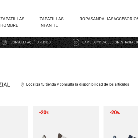
ZAPATILLAS
ZAPATILLAS
ROPA
SANDALIAS
ACCESORIO
HOMBRE
INFANTIL
CONSULTA AQUÍ TU PEDIDO
CAMBIOS Y DEVOLUCIONES HASTA 30
ZIAL
Localiza tu tienda y consulta la disponibilidad de los artículos
-20
-20
%
%