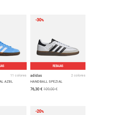
-30
%
JAS
REBAJAS
11 colores
adidas
2 colores
AL AZBL
HANDBALL SPEZIAL
76,30 €
109,00 €
-20
%