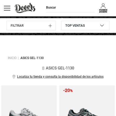
FILTRAR
Envíos GRATIS
Consulta
10% descuento
Devoluciones
a domicilio
pedidos
en tu primera compra
hasta 30 días
INICIO
ASICS GEL-1130
8
ASICS GEL-1130
Localiza tu tienda y consulta la disponibilidad de los artículos
-20
%