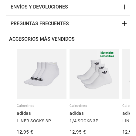
ENVÍOS Y DEVOLUCIONES
PREGUNTAS FRECUENTES
ACCESORIOS MÁS VENDIDOS
Materiales
sostenibles
Calcetines
Calcetines
Calceti
adidas
adidas
adida
LINER SOCKS 3P
1/4 SOCKS 3P
LINER
12,95 €
12,95 €
12,95