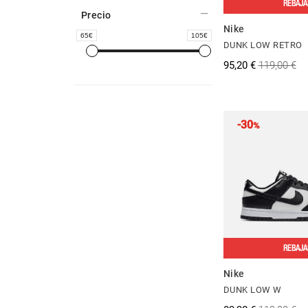
REBAJA
Precio
Nike
65
105
DUNK LOW RETRO
95,20 €
119,00 €
-30
%
REBAJA
Nike
DUNK LOW W