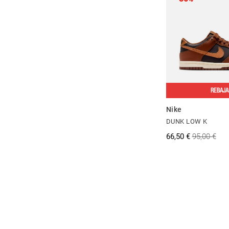
REBAJA
Nike
DUNK LOW K
66,50 €
95,00 €
....
....
....
....