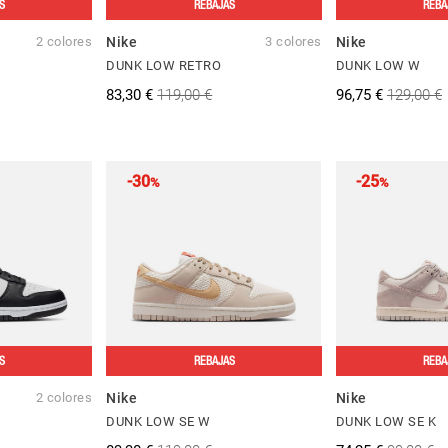
S
REBAJAS
REBA
2 colores
Nike
3 colores
Nike
DUNK LOW RETRO
DUNK LOW W
83,30 €
119,00 €
96,75 €
129,00 €
-30
-25
%
%
S
REBAJAS
REBA
2 colores
Nike
Nike
DUNK LOW SE W
DUNK LOW SE K