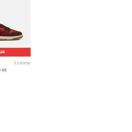
JAS
3 colores
 SE