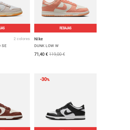
JAS
REBAJAS
2 colores
Nike
 SE
DUNK LOW W
71,40 €
119,00 €
-30
%