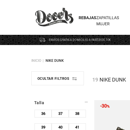
REBAJAS
ZAPATILLAS
MUJER
ENVÍOS GRATIS A DOMICILIO A PARTIR DE 70€
INICIO
NIKE DUNK
19
NIKE DUNK
OCULTAR FILTROS
Talla
-30
%
36
37
38
39
40
41