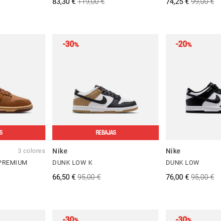
83,30 €
119,00 €
74,25 €
99,00 €
-30
-20
%
%
S
REBAJAS
3 colores
Nike
Nike
PREMIUM
DUNK LOW K
DUNK LOW
66,50 €
95,00 €
76,00 €
95,00 €
-30
-30
%
%