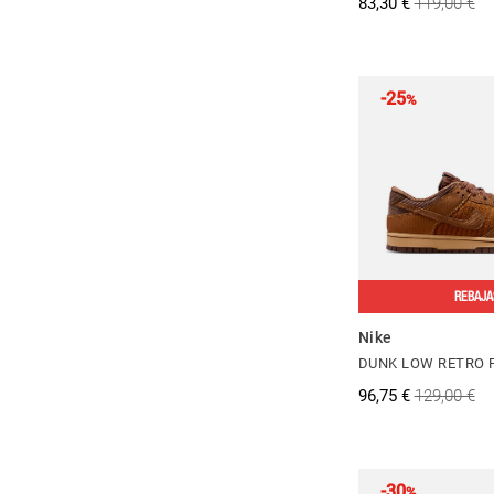
83,30 €
119,00 €
-25
%
REBAJA
Nike
DUNK LOW RETRO 
96,75 €
129,00 €
-30
%