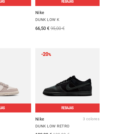
JAS
REBAJAS
Nike
DUNK LOW K
66,50 €
95,00 €
-20
%
JAS
REBAJAS
Nike
3 colores
DUNK LOW RETRO