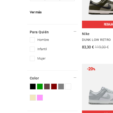
Ver más
REBAJA
Para Quién
Nike
hombre
DUNK LOW RETRO
83,30 €
119,00 €
infantil
mujer
-20
%
Color