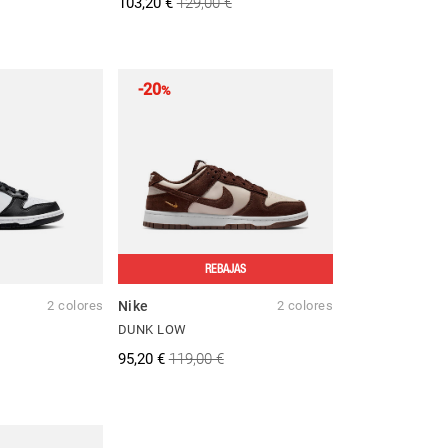
103,20 €
129,00 €
-20
%
REBAJAS
2 colores
Nike
2 colores
DUNK LOW
95,20 €
119,00 €