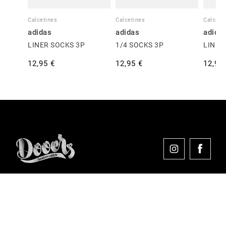
Calcetines
Calcetines
Calceti
adidas
adidas
adida
LINER SOCKS 3P
1/4 SOCKS 3P
LINER
12,95 €
12,95 €
12,95
Comprar en Dooers
Sobre Dooers