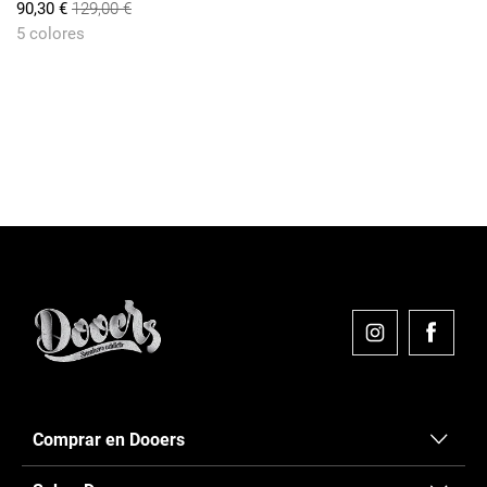
90,30 €
129,00 €
5 colores
....
....
....
....
Comprar en Dooers