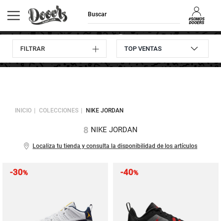
FILTRAR
Envíos GRATIS
Consulta
10% descuento
Devoluciones
a domicilio
pedidos
en tu primera compra
hasta 30 días
INICIO
COLECCIONES
NIKE JORDAN
8
NIKE JORDAN
Localiza tu tienda y consulta la disponibilidad de los artículos
-30
-40
%
%