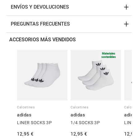
ENVÍOS Y DEVOLUCIONES
PREGUNTAS FRECUENTES
ACCESORIOS MÁS VENDIDOS
Materiales
sostenibles
Calcetines
Calcetines
Calceti
adidas
adidas
adida
LINER SOCKS 3P
1/4 SOCKS 3P
LINER
12,95 €
12,95 €
12,95