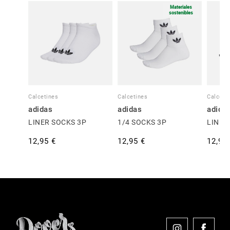
Materiales
sostenibles
Calcetines
Calcetines
Calceti
adidas
adidas
adida
LINER SOCKS 3P
1/4 SOCKS 3P
LINER
12,95 €
12,95 €
12,95