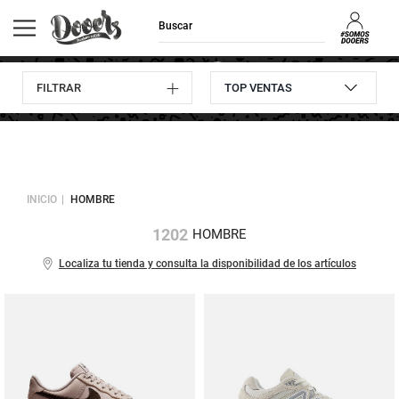
FILTRAR
Envíos GRATIS
Consulta
10% descuento
Devoluciones
a domicilio
pedidos
en tu primera compra
hasta 30 días
INICIO
HOMBRE
1202
HOMBRE
Localiza tu tienda y consulta la disponibilidad de los artículos