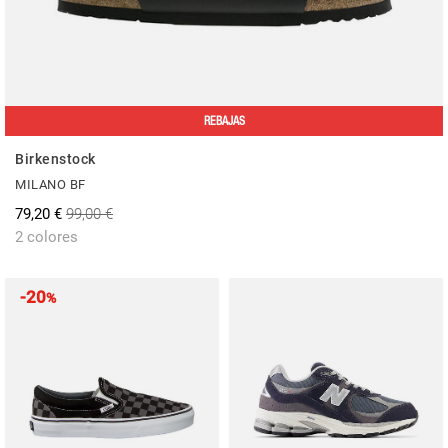
REBAJAS
Birkenstock
MILANO BF
79,20 €
99,00 €
2 colores
-20
%