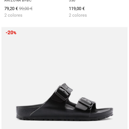
ARIZONA BFBC
530
79,20 €
99,00 €
119,00 €
2 colores
2 colores
-20
%