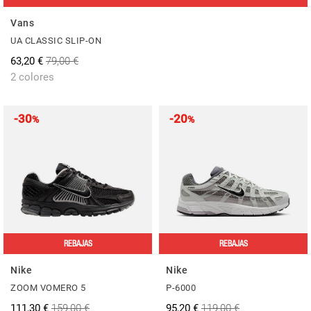
Vans
UA CLASSIC SLIP-ON
63,20 €
79,00 €
2 colores
-30
-20
%
%
REBAJAS
REBAJAS
Nike
Nike
ZOOM VOMERO 5
P-6000
111,30 €
159,00 €
95,20 €
119,00 €