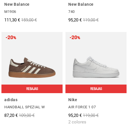
New Balance
New Balance
M1906
740
111,30 €
159,00 €
95,20 €
119,00 €
-20
-20
%
%
REBAJAS
REBAJAS
adidas
Nike
HANDBALL SPEZIAL W
AIR FORCE 1 07
87,20 €
109,00 €
95,20 €
119,00 €
2 colores