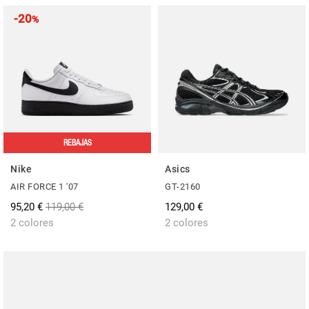
-20
%
REBAJAS
Nike
Asics
AIR FORCE 1 '07
GT-2160
95,20 €
119,00 €
129,00 €
2 colores
2 colores