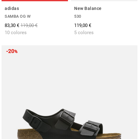
adidas
New Balance
SAMBA OG W
530
83,30 €
119,00 €
119,00 €
10 colores
5 colores
-20
%