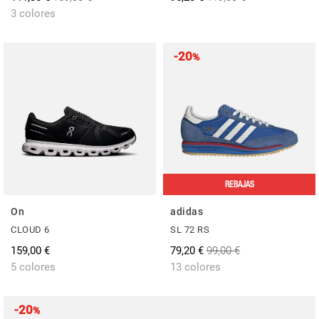
3 colores
-20
%
REBAJAS
On
adidas
CLOUD 6
SL 72 RS
159,00 €
79,20 €
99,00 €
5 colores
13 colores
-20
%