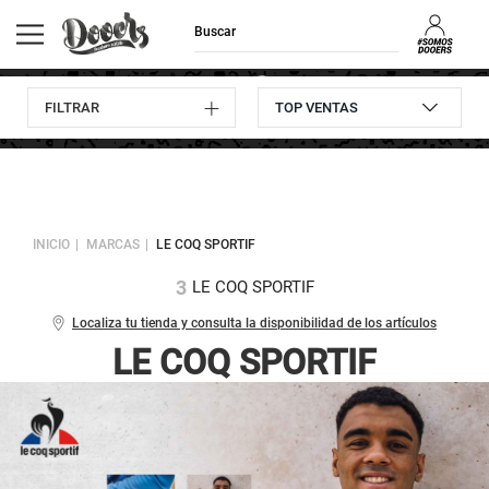
FILTRAR
Envíos GRATIS
Consulta
10% descuento
Devoluciones
a domicilio
pedidos
en tu primera compra
hasta 30 días
INICIO
MARCAS
LE COQ SPORTIF
3
LE COQ SPORTIF
Localiza tu tienda y consulta la disponibilidad de los artículos
LE COQ SPORTIF