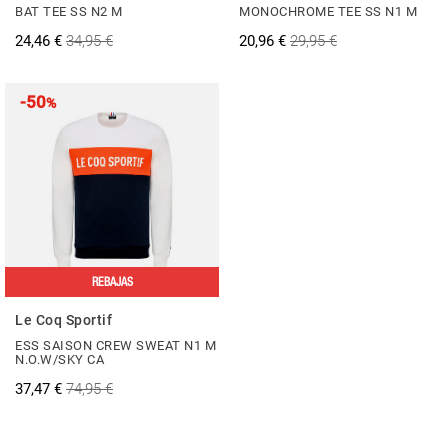
BAT TEE SS N2 M
MONOCHROME TEE SS N1 M
24,46 €
34,95 €
20,96 €
29,95 €
-50
%
REBAJAS
Le Coq Sportif
ESS SAISON CREW SWEAT N1 M
N.O.W/SKY CA
37,47 €
74,95 €