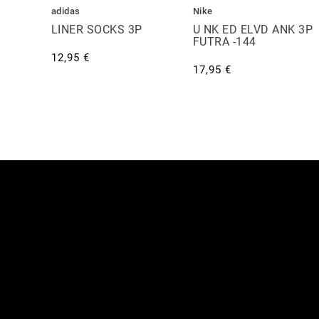
adidas
Nike
LINER SOCKS 3P
U NK ED ELVD ANK 3P
FUTRA -144
12,95 €
17,95 €