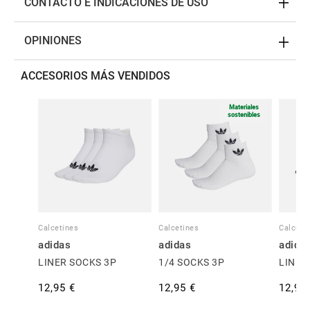
CONTACTO E INDICACIONES DE USO
OPINIONES
ACCESORIOS MÁS VENDIDOS
Materiales
sostenibles
Calcetines
Calcetines
Calceti
adidas
adidas
adida
LINER SOCKS 3P
1/4 SOCKS 3P
LINER
12,95 €
12,95 €
12,95