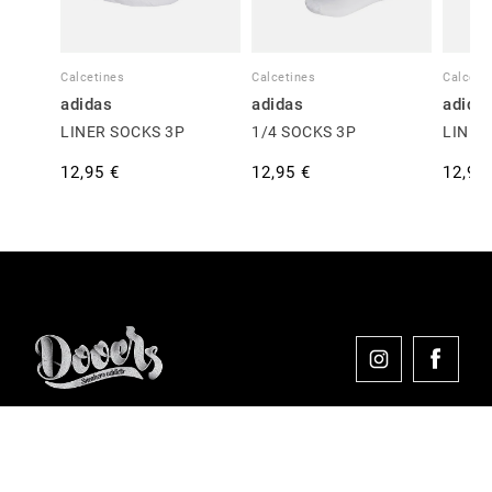
Calcetines
Calcetines
Calceti
adidas
adidas
adida
LINER SOCKS 3P
1/4 SOCKS 3P
LINER
12,95 €
12,95 €
12,95
Comprar en Dooers