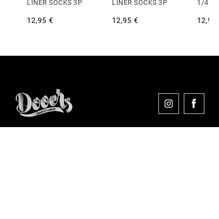
LINER SOCKS 3P
LINER SOCKS 3P
1/4 S
12,95 €
12,95 €
12,95
Comprar en Dooers
Sobre Dooers
Colecciones Destacadas