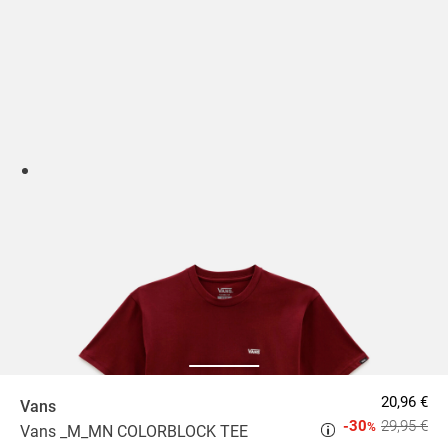
20,96 €
Vans
-30
29,95 €
%
Vans _M_MN COLORBLOCK TEE