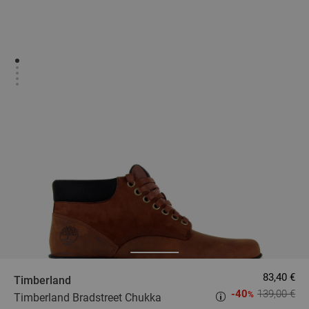
83,40 €
Timberland
-40
139,00 €
%
Timberland Bradstreet Chukka