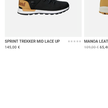
12,95 €
12,95 €
12,95
SPRINT TREKKER MID LACE UP
MANOA LEA
SNEAKER
145,00 €
109,00 €
65,4
Comprar en Dooers
Sobre Dooers
Colecciones Destacadas
Pago seguro