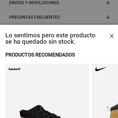
ENVÍOS Y DEVOLUCIONES
PREGUNTAS FRECUENTES
OPINIONES
×
Lo sentimos pero este producto
se ha quedado sin stock.
ACCESORIOS MÁS VENDIDOS
PRODUCTOS RECOMENDADOS
Materiales
sostenibles
Calcetines
Calcetines
Calceti
adidas
adidas
adida
LINER SOCKS 3P
1/4 SOCKS 3P
LINER