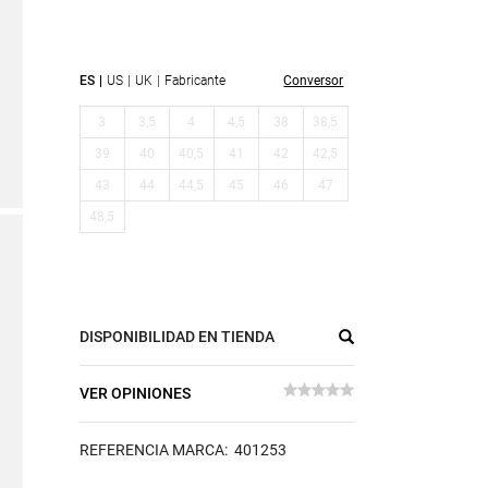
ES
US
UK
Fabricante
Conversor
3
3,5
4
4,5
38
38,5
39
40
40,5
41
42
42,5
43
44
44,5
45
46
47
48,5
DISPONIBILIDAD EN TIENDA
VER OPINIONES
REFERENCIA MARCA: 401253