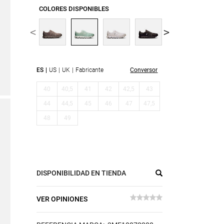
COLORES DISPONIBLES
ES
US
UK
Fabricante
Conversor
40
40,5
41
42
42,5
43
44
44,5
45
46
47
47,5
48
49
DISPONIBILIDAD EN TIENDA
VER OPINIONES