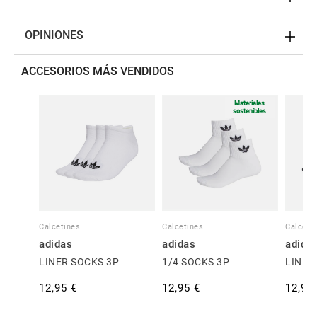
OPINIONES
ACCESORIOS MÁS VENDIDOS
Materiales
sostenibles
Calcetines
Calcetines
Calceti
adidas
adidas
adida
LINER SOCKS 3P
1/4 SOCKS 3P
LINER
12,95 €
12,95 €
12,95