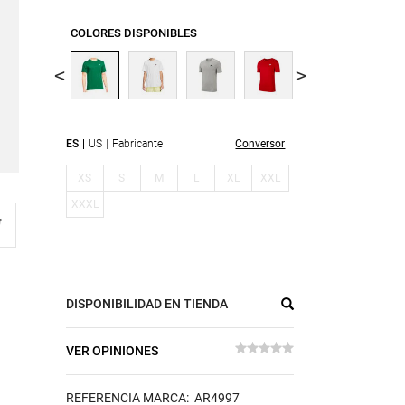
COLORES DISPONIBLES
ES
US
Fabricante
Conversor
XS
S
M
L
XL
XXL
XXXL
DISPONIBILIDAD EN TIENDA
VER OPINIONES
REFERENCIA MARCA: AR4997