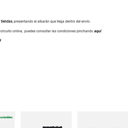
s
tiendas
, presentando el albarán que llega dentro del envío.
or circuito online, puedes consultar las condiciones pinchando
aquí
.
í
!
sostenibles