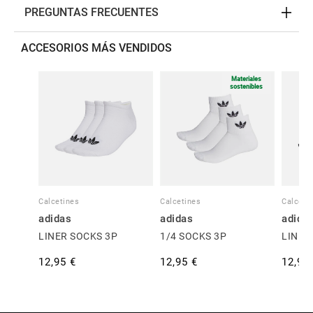
PREGUNTAS FRECUENTES
ACCESORIOS MÁS VENDIDOS
Materiales
sostenibles
Calcetines
Calcetines
Calceti
adidas
adidas
adida
LINER SOCKS 3P
1/4 SOCKS 3P
LINER
12,95 €
12,95 €
12,95