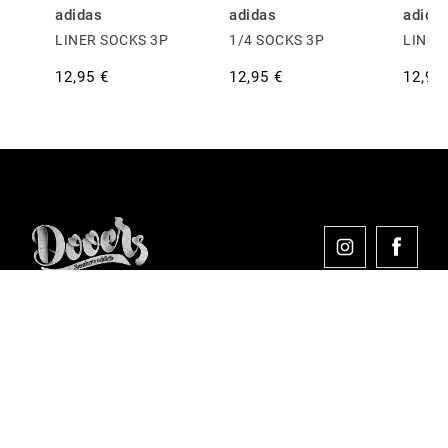
adidas
adidas
adida
LINER SOCKS 3P
1/4 SOCKS 3P
LINER
12,95 €
12,95 €
12,95
Comprar en Dooers
Sobre Dooers
Colecciones Destacadas