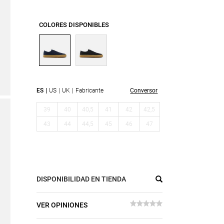
COLORES DISPONIBLES
ES
US
UK
Fabricante
Conversor
39
40
40,5
41
42
42,5
43
44
44,5
45
46
47
DISPONIBILIDAD EN TIENDA
VER OPINIONES