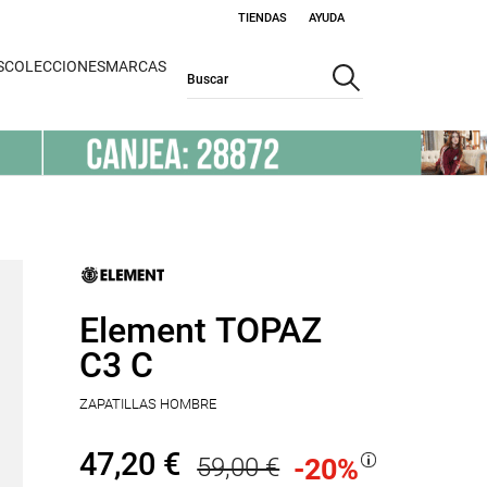
TIENDAS
AYUDA
S
COLECCIONES
MARCAS
Element TOPAZ
C3 C
ZAPATILLAS HOMBRE
47,20 €
59,00 €
-20
%