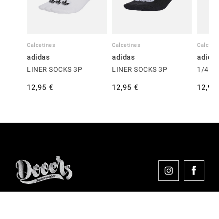
Calcetines
Calcetines
Calceti
adidas
adidas
adida
LINER SOCKS 3P
LINER SOCKS 3P
1/4 S
12,95 €
12,95 €
12,95
Comprar en Dooers