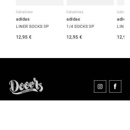
Calcetines
Calcetines
Calceti
adidas
adidas
adida
LINER SOCKS 3P
1/4 SOCKS 3P
LINER
12,95 €
12,95 €
12,95
Comprar en Dooers
Sobre Dooers