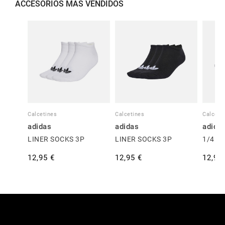
ACCESORIOS MÁS VENDIDOS
Calcetines
Calcetines
Calceti
adidas
adidas
adida
LINER SOCKS 3P
LINER SOCKS 3P
1/4 S
12,95 €
12,95 €
12,95