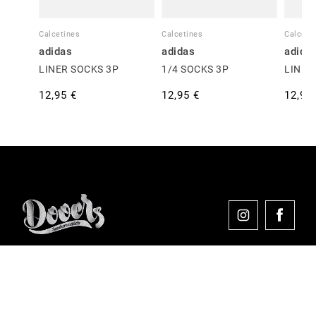
Calcetines
Calcetines
Calceti
adidas
adidas
adida
LINER SOCKS 3P
1/4 SOCKS 3P
LINER
12,95 €
12,95 €
12,95
Comprar en Dooers