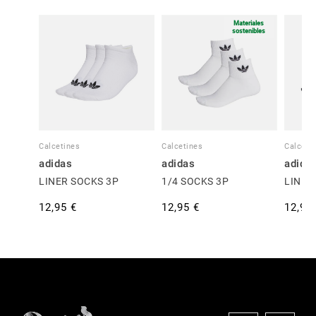
Materiales
sostenibles
Calcetines
Calcetines
Calceti
adidas
adidas
adida
LINER SOCKS 3P
1/4 SOCKS 3P
LINER
12,95 €
12,95 €
12,95