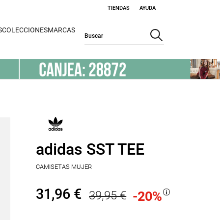
TIENDAS
AYUDA
S
COLECCIONES
MARCAS
adidas SST TEE
CAMISETAS MUJER
31,96 €
39,95 €
-20
%