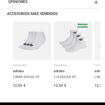
OPINIONES
ACCESORIOS MÁS VENDIDOS
Materiales
sostenibles
Calcetines
Calcetines
Calceti
adidas
adidas
adida
LINER SOCKS 3P
1/4 SOCKS 3P
LINER
12,95 €
12,95 €
12,95