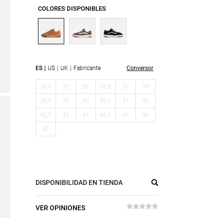
COLORES DISPONIBLES
ES
US
UK
Fabricante
Conversor
34,5
35
36
36,5
37
38
38,5
39
40
40,5
41
42
42,5
43
44
44,5
45
46
47
DISPONIBILIDAD EN TIENDA
VER OPINIONES