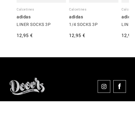
Calcetines
Calcetines
Calceti
adidas
adidas
adida
LINER SOCKS 3P
1/4 SOCKS 3P
LINER
12,95 €
12,95 €
12,95
Comprar en Dooers
Sobre Dooers