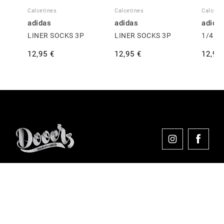
Calcetines
Calcetines
Calceti
adidas
adidas
adida
LINER SOCKS 3P
LINER SOCKS 3P
1/4 S
12,95 €
12,95 €
12,95
Comprar en Dooers
Sobre Dooers