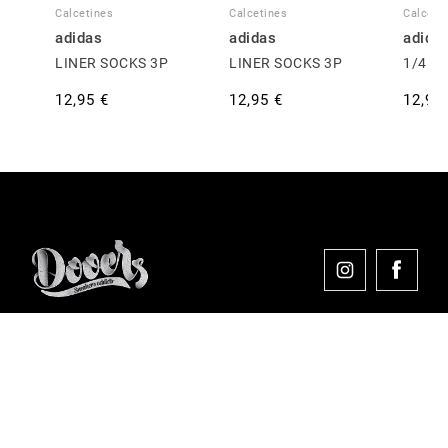
Calcetines
Calcetines
Calceti
adidas
adidas
adida
LINER SOCKS 3P
LINER SOCKS 3P
1/4 S
12,95 €
12,95 €
12,95
Comprar en Dooers
Sobre Dooers