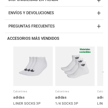
ENVÍOS Y DEVOLUCIONES
PREGUNTAS FRECUENTES
ACCESORIOS MÁS VENDIDOS
Materiales
sostenibles
Calcetines
Calcetines
Calceti
adidas
adidas
adida
LINER SOCKS 3P
1/4 SOCKS 3P
LINER