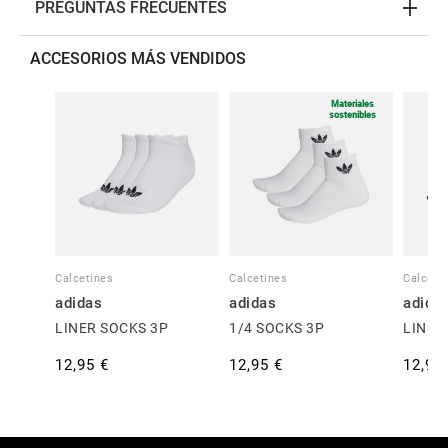
PREGUNTAS FRECUENTES
ACCESORIOS MÁS VENDIDOS
Materiales
sostenibles
Calcetines
Calcetines
Calceti
adidas
adidas
adida
LINER SOCKS 3P
1/4 SOCKS 3P
LINER
12,95 €
12,95 €
12,95