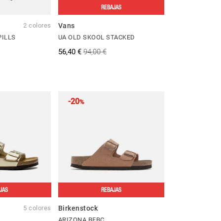
REBAJAS
2 colores
Vans
PILLS
UA OLD SKOOL STACKED
56,40 €
94,00 €
-20
%
JAS
REBAJAS
5 colores
Birkenstock
ARIZONA BFBC