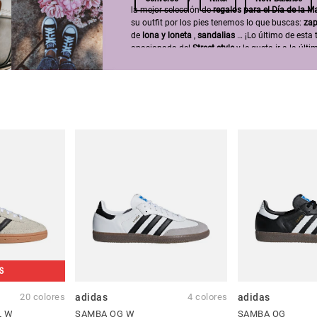
la mejor selección de
regalos para el Día de la M
su outfit por los pies tenemos lo que buscas:
zap
de
lona y loneta
,
sandalias
… ¡Lo último de esta
apasionada del
Street style
y le gusta ir a la últ
accesorios necesarios para completar su look. 
Converse
,
Vans
,
Nike
,
New Balance
,
Birkenstock
…
S
20 colores
adidas
4 colores
adidas
L W
SAMBA OG W
SAMBA OG