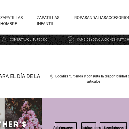
ZAPATILLAS
ZAPATILLAS
ROPA
SANDALIAS
ACCESORIO
HOMBRE
INFANTIL
CONSULTA AQUÍ TU PEDIDO
CAMBIOS Y DEVOLUCIONES HASTA 30
RA EL DÍA DE LA
Localiza tu tienda y consulta la disponibilidad 
artículos
Converse
Nike
New Balance
Sabemos lo importante que es tu madre para ti. 