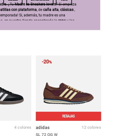
adre
. ¿Tu
Madre es Sneakers lovers
? Si empieza
atillas con plataforma
, de
caña alta
,
clásicas
,
 temporada! Si, además, tu madre es una
ima, en nuestra tienda encontrarás la
ropa
y los
Trabajamos con las mejores marcas:
adidas
,
-20
%
REBAJAS
4 colores
adidas
12 colores
SL 72 OG W