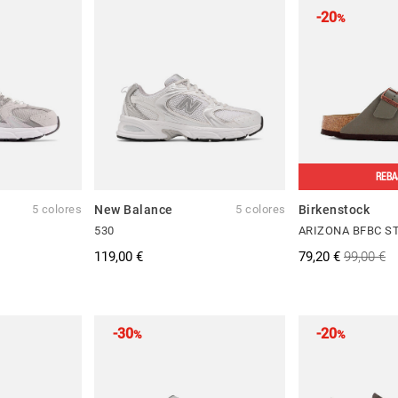
-20
%
REBA
5 colores
New Balance
5 colores
Birkenstock
530
ARIZONA BFBC S
119,00 €
79,20 €
99,00 €
-30
-20
%
%