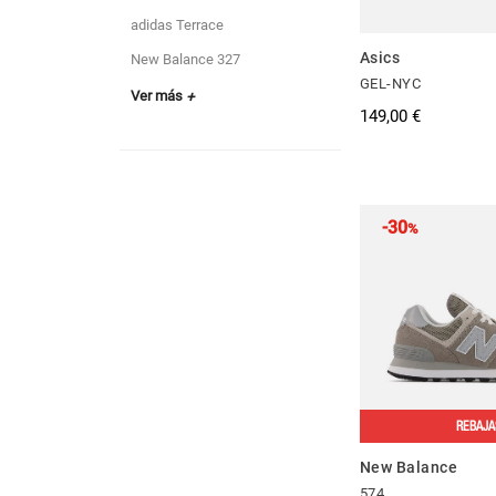
adidas Terrace
Asics
New Balance 327
GEL-NYC
Ver más
+
149,00 €
-30
%
REBAJA
New Balance
574