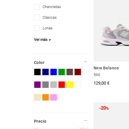
chancletas
clásicas
lonas
Ver más
+
Color
New Balance
530
129,00 €
-20
%
Precio