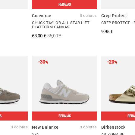
REBAJAS
Converse
3 colores
Crep Protect
CHUCK TAYLOR ALL STAR LIFT
CREP PROTECT - 
PLATFORM CANVAS
9,95 €
68,00 €
85,00 €
-30
-20
%
%
S
REBAJAS
REBA
3 colores
New Balance
3 colores
Birkenstock
574
ARIZONA BF