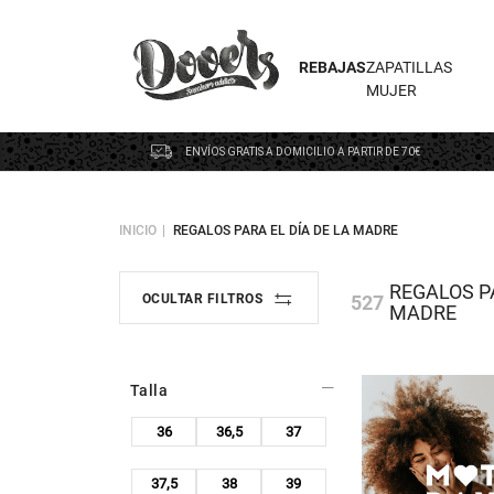
REBAJAS
ZAPATILLAS
MUJER
ENVÍOS GRATIS A DOMICILIO A PARTIR DE 70€
INICIO
REGALOS PARA EL DÍA DE LA MADRE
REGALOS PA
527
OCULTAR FILTROS
MADRE
Talla
36
36,5
37
37,5
38
39