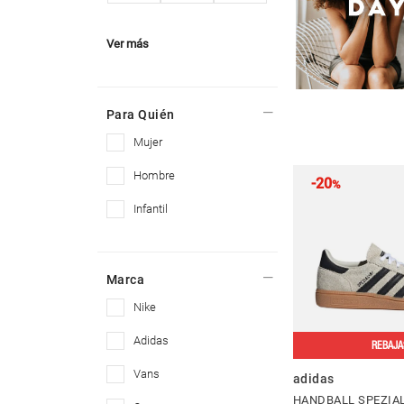
Ver más
Para Quién
mujer
hombre
-20
%
infantil
Marca
nike
adidas
REBAJA
vans
adidas
HANDBALL SPEZIA