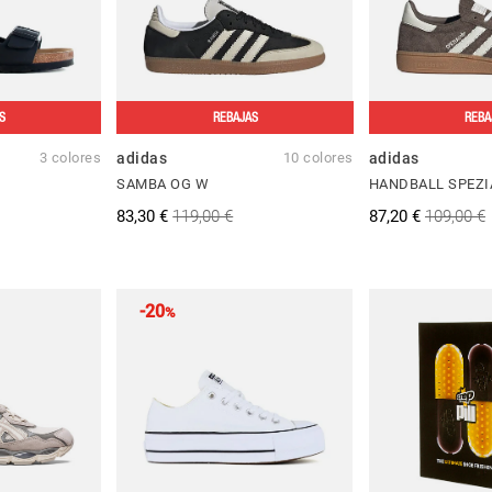
S
REBAJAS
REBA
3 colores
adidas
10 colores
adidas
SAMBA OG W
HANDBALL SPEZI
83,30 €
119,00 €
87,20 €
109,00 €
-20
%