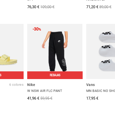
76,30 €
109,00 €
71,20 €
89,00 €
-30
%
S
REBAJAS
6 colores
Nike
Vans
W NSW AIR FLC PANT
MN BASIC NO SH
41,96 €
59,95 €
17,95 €