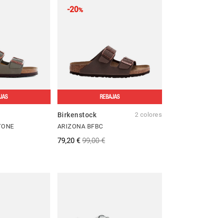
-20
%
JAS
REBAJAS
Birkenstock
2 colores
TONE
ARIZONA BFBC
79,20 €
99,00 €