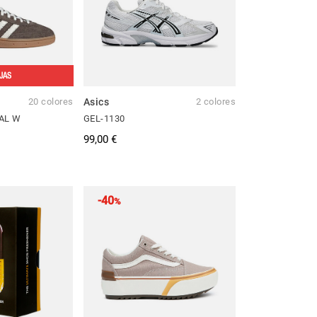
JAS
20 colores
Asics
2 colores
AL W
GEL-1130
99,00 €
-40
%