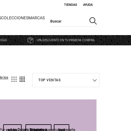
TIENDAS
AYUDA
S
COLECCIONES
MARCAS
 DÍAS
10% DESCUENTO EN TU PRIMERA COMPRA
de los
adidas
Birkenstock
Vans
Por eso, en
Dooers Sneakers
queremos ofrecerte