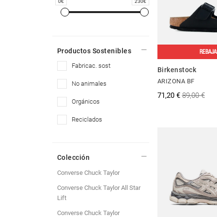
0
230
Productos Sostenibles
REBAJA
fabricac. sost
Birkenstock
ARIZONA BF
no animales
71,20 €
89,00 €
orgánicos
reciclados
Colección
Converse Chuck Taylor
Converse Chuck Taylor All Star
Lift
Converse Chuck Taylor