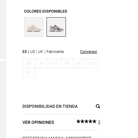
COLORES DISPONIBLES
ES
US
UK
Fabricante
Conversor
36
37
37,5
38
38,5
39,5
40
DISPONIBILIDAD EN TIENDA
VER OPINIONES
3