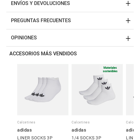
ENVÍOS Y DEVOLUCIONES
PREGUNTAS FRECUENTES
OPINIONES
ACCESORIOS MÁS VENDIDOS
Materiales
sostenibles
Calcetines
Calcetines
Calceti
adidas
adidas
adida
LINER SOCKS 3P
1/4 SOCKS 3P
LINER