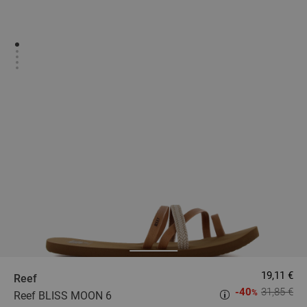
19,11 €
Reef
-40
31,85 €
%
Reef BLISS MOON 6