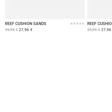
REEF CUSHION SANDS
REEF CUSHI
39,95 €
27,96 €
39,95 €
27,96
Comprar en Dooers
Sobre Dooers
Colecciones Destacadas
Pago seguro