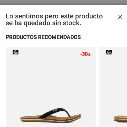
PREGUNTAS FRECUENTES
×
Lo sentimos pero este producto
ACCESORIOS MÁS VENDIDOS
se ha quedado sin stock.
Materiales
PRODUCTOS RECOMENDADOS
sostenibles
-30
%
Calcetines
Calcetines
Calceti
adidas
adidas
adida
LINER SOCKS 3P
1/4 SOCKS 3P
LINER
12,95 €
12,95 €
12,95