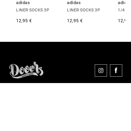
adidas
adidas
adida
LINER SOCKS 3P
LINER SOCKS 3P
1/4 S
12,95 €
12,95 €
12,95
Comprar en Dooers
Sobre Dooers
Colecciones Destacadas