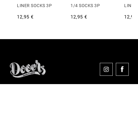
LINER SOCKS 3P
1/4 SOCKS 3P
LINER
12,95 €
12,95 €
12,95
Comprar en Dooers
Sobre Dooers
Colecciones Destacadas