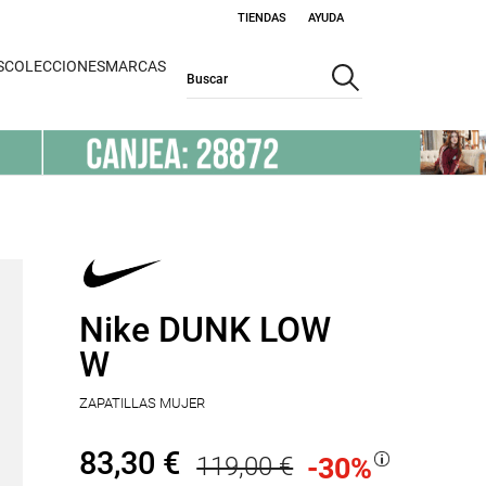
TIENDAS
AYUDA
S
COLECCIONES
MARCAS
Nike DUNK LOW
W
ZAPATILLAS MUJER
83,30 €
119,00 €
-30
%