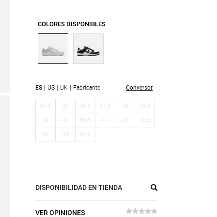
COLORES DISPONIBLES
ES
US
UK
Fabricante
Conversor
35,5
36
36,5
37,5
38
38,5
39
40
40,5
41
42
42,5
43
44
44,5
DISPONIBILIDAD EN TIENDA
VER OPINIONES