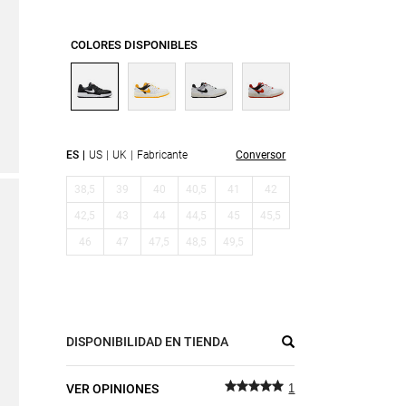
COLORES DISPONIBLES
ES
US
UK
Fabricante
Conversor
38,5
39
40
40,5
41
42
42,5
43
44
44,5
45
45,5
46
47
47,5
48,5
49,5
DISPONIBILIDAD EN TIENDA
VER OPINIONES
1