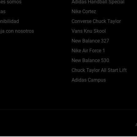
nes somos
Adidas Handball Special
das
Nike Cortez
nibilidad
Converse Chuck Taylor
ja con nosotros
Vans Knu Skool
New Balance 327
Nike Air Force 1
New Balance 530
Chuck Taylor All Start Lift
Adidas Campus