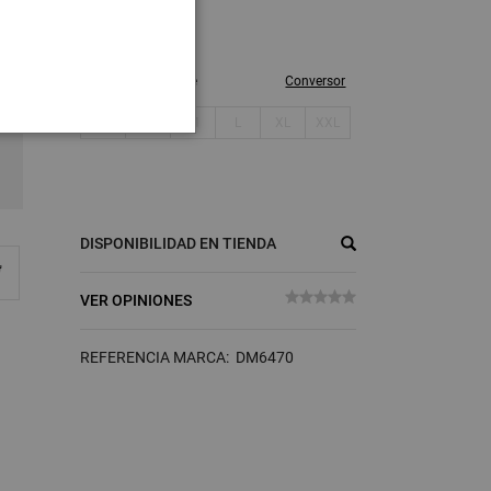
ES
US
Fabricante
Conversor
XS
S
M
L
XL
XXL
DISPONIBILIDAD EN TIENDA
VER OPINIONES
REFERENCIA MARCA: DM6470