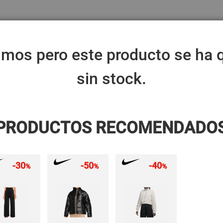
ZAPATILLAS
ZAPATILLAS
ROPA
SANDALIAS
ACCESORIO
HOMBRE
INFANTIL
imos pero este producto se ha
sin stock.
PRODUCTOS RECOMENDADO
-30
-50
-40
%
%
%