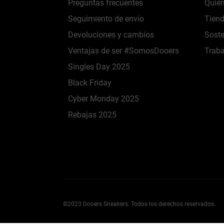
Preguntas frecuentes
Quié
Seguimiento de envío
Tien
Devoluciones y cambios
Soste
Ventajas de ser #SomosDooers
Traba
Singles Day 2025
Black Friday
Cyber Monday 2025
Rebajas 2025
©2023 Dooers Sneakers. Todos los derechos reservados.