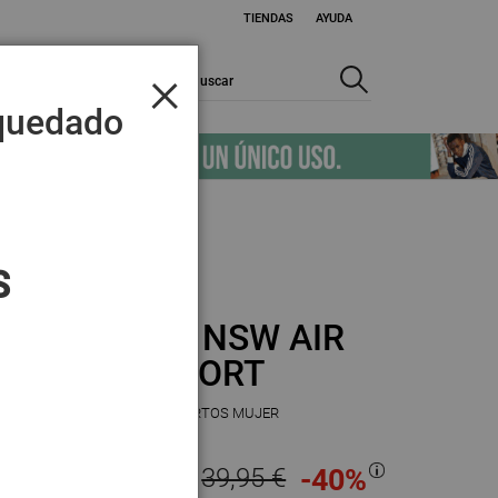
TIENDAS
AYUDA
×
S
COLECCIONES
MARCAS
 quedado
S
Nike W NSW AIR
FLC SHORT
PANTALONES CORTOS MUJER
23,97 €
39,95 €
-40
%